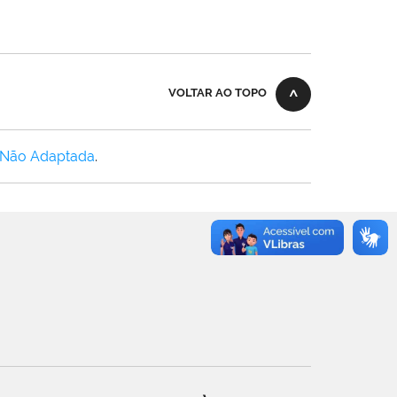
VOLTAR AO TOPO
 Não Adaptada
.