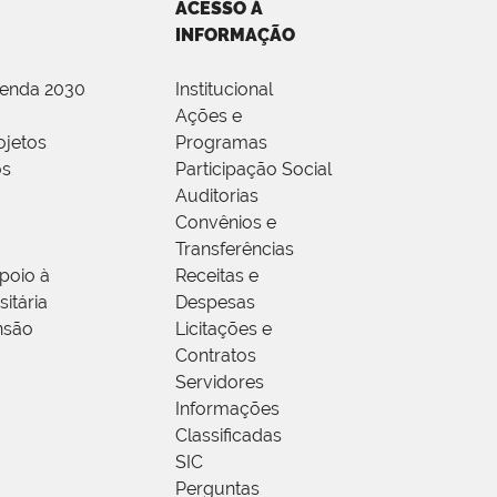
ACESSO À
INFORMAÇÃO
genda 2030
Institucional
Ações e
ojetos
Programas
os
Participação Social
Auditorias
Convênios e
Transferências
poio à
Receitas e
itária
Despesas
nsão
Licitações e
Contratos
Servidores
Informações
Classificadas
SIC
Perguntas