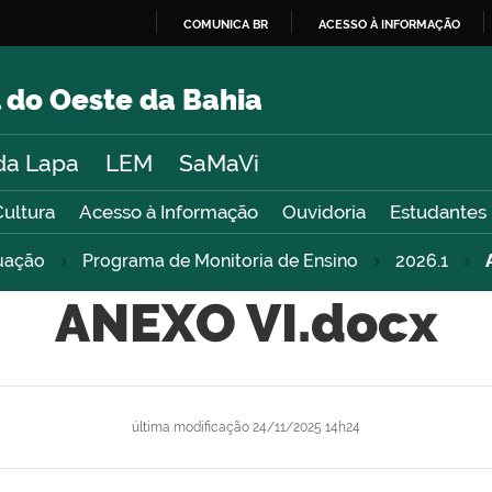
COMUNICA BR
ACESSO À INFORMAÇÃO
IR
PARA
 do Oeste da Bahia
O
CONTEÚDO
da Lapa
LEM
SaMaVi
Cultura
Acesso à Informação
Ouvidoria
Estudantes
uação
Programa de Monitoria de Ensino
2026.1
ANEXO VI.docx
última modificação
24/11/2025 14h24