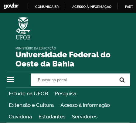
COMUNICA BR
ACESSO À INFORMAÇÃO
PARTI
IR
PARA
O
CONTEÚDO
MINISTÉRIO DA EDUCAÇÃO
Universidade Federal do
Oeste da Bahia
Buscar no portal
Buscar no portal
Estude na UFOB
Pesquisa
Extensão e Cultura
Acesso à Informação
Ouvidoria
Estudantes
Servidores