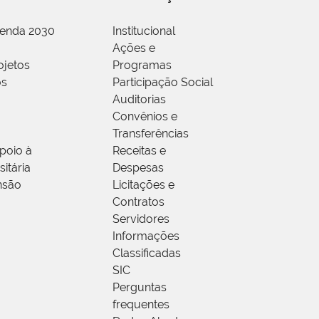
genda 2030
Institucional
Ações e
ojetos
Programas
os
Participação Social
Auditorias
Convênios e
Transferências
poio à
Receitas e
itária
Despesas
nsão
Licitações e
Contratos
Servidores
Informações
Classificadas
SIC
Perguntas
frequentes