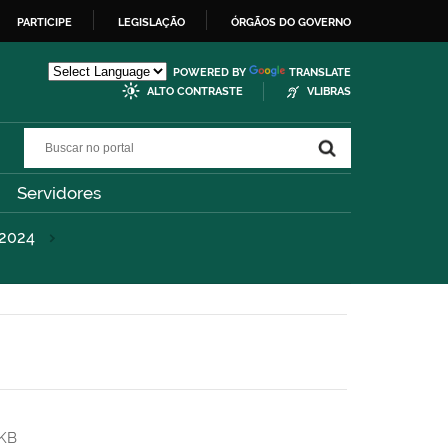
PARTICIPE
LEGISLAÇÃO
ÓRGÃOS DO GOVERNO
POWERED BY
TRANSLATE
ALTO CONTRASTE
VLIBRAS
Buscar no portal
Buscar no portal
Servidores
2024
 KB