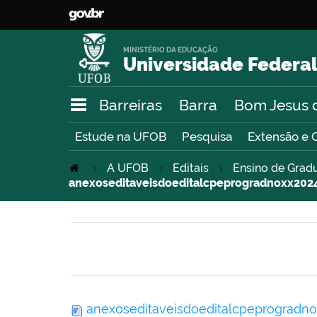
MINISTÉRIO DA EDUCAÇÃO
Universidade Federal
Barreiras
Barra
Bom Jesus 
Estude na UFOB
Pesquisa
Extensão e 
A UFOB
Editais
Ensino de Grad
anexoseditaveisdoeditalcpeprogradnoxx20
anexoseditaveisdoeditalcpeprogradn