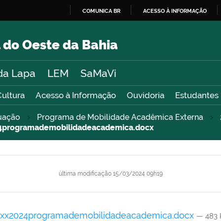
COMUNICA BR
ACESSO À INFORMAÇÃO
IR
PARA
 do Oeste da Bahia
O
CONTEÚDO
da Lapa
LEM
SaMaVi
Cultura
Acesso à Informação
Ouvidoria
Estudantes
uação
Programa de Mobilidade Acadêmica Externa
24programademobilidadeacademica.docx
última modificação
15/03/2024 09h19
oxx2024programademobilidadeacademica.docx
— 483