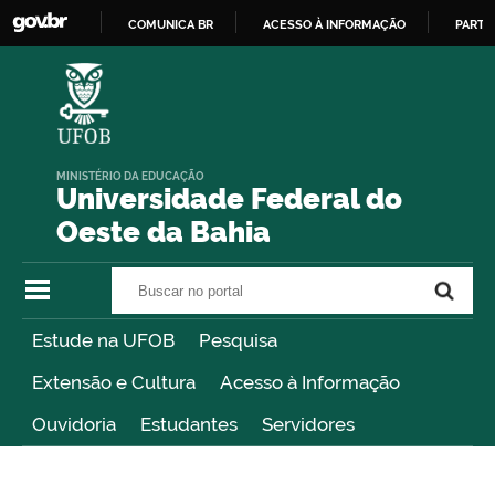
COMUNICA BR
ACESSO À INFORMAÇÃO
PARTI
IR
PARA
O
CONTEÚDO
MINISTÉRIO DA EDUCAÇÃO
Universidade Federal do
Oeste da Bahia
Buscar no portal
Buscar no portal
Estude na UFOB
Pesquisa
Extensão e Cultura
Acesso à Informação
Ouvidoria
Estudantes
Servidores