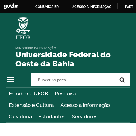
COMUNICA BR
ACESSO À INFORMAÇÃO
PARTI
IR
PARA
O
CONTEÚDO
MINISTÉRIO DA EDUCAÇÃO
Universidade Federal do
Oeste da Bahia
Buscar no portal
Buscar no portal
Estude na UFOB
Pesquisa
Extensão e Cultura
Acesso à Informação
Ouvidoria
Estudantes
Servidores