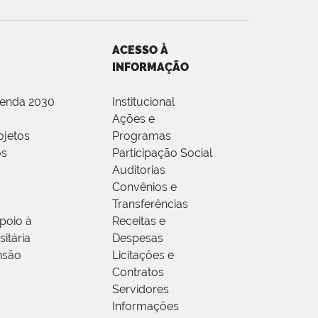
ACESSO À
INFORMAÇÃO
genda 2030
Institucional
Ações e
ojetos
Programas
os
Participação Social
Auditorias
Convênios e
Transferências
poio à
Receitas e
itária
Despesas
nsão
Licitações e
Contratos
Servidores
Informações