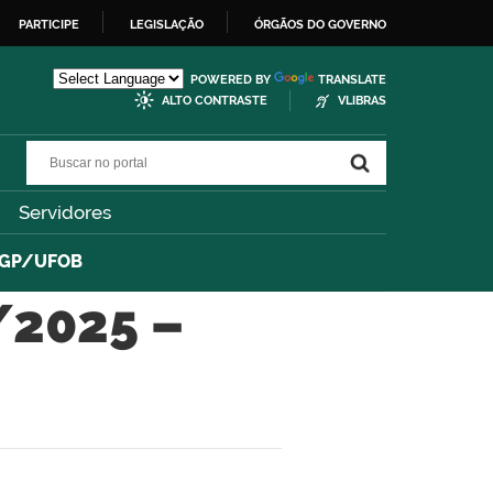
PARTICIPE
LEGISLAÇÃO
ÓRGÃOS DO GOVERNO
POWERED BY
TRANSLATE
ALTO CONTRASTE
VLIBRAS
Buscar no portal
Buscar no portal
Servidores
PGP/UFOB
2025 –