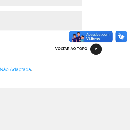
VOLTAR AO TOPO
 Não Adaptada
.