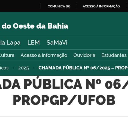
COMUNICA BR
ACESSO À INFORMAÇÃO
IR
PARA
 do Oeste da Bahia
O
CONTEÚDO
da Lapa
LEM
SaMaVi
Cultura
Acesso à Informação
Ouvidoria
Estudantes
icas
2025
CHAMADA PÚBLICA Nº 06/2025 – PRO
DA PÚBLICA Nº 06/
PROPGP/UFOB