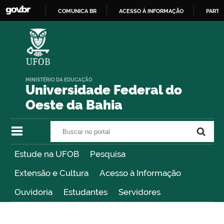
COMUNICA BR
ACESSO À INFORMAÇÃO
PARTI
IR
PARA
O
CONTEÚDO
MINISTÉRIO DA EDUCAÇÃO
Universidade Federal do
Oeste da Bahia
Buscar no portal
Buscar no portal
Estude na UFOB
Pesquisa
Extensão e Cultura
Acesso à Informação
Ouvidoria
Estudantes
Servidores