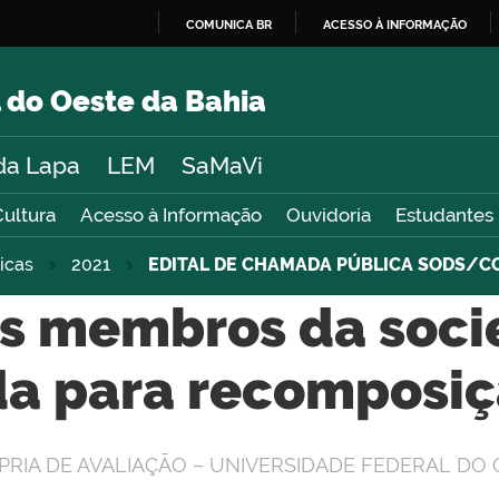
COMUNICA BR
ACESSO À INFORMAÇÃO
IR
PARA
 do Oeste da Bahia
O
CONTEÚDO
da Lapa
LEM
SaMaVi
Cultura
Acesso à Informação
Ouvidoria
Estudantes
icas
2021
EDITAL DE CHAMADA PÚBLICA SODS/C
os membros da socie
da para recomposiç
RIA DE AVALIAÇÃO – UNIVERSIDADE FEDERAL DO 