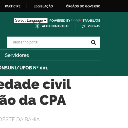
PARTICIPE
LEGISLAÇÃO
ÓRGÃOS DO GOVERNO
POWERED BY
TRANSLATE
ALTO CONTRASTE
VLIBRAS
Buscar no portal
Buscar no portal
Servidores
ONSUNI/UFOB Nº 001
dade civil
ão da CPA
OESTE DA BAHIA