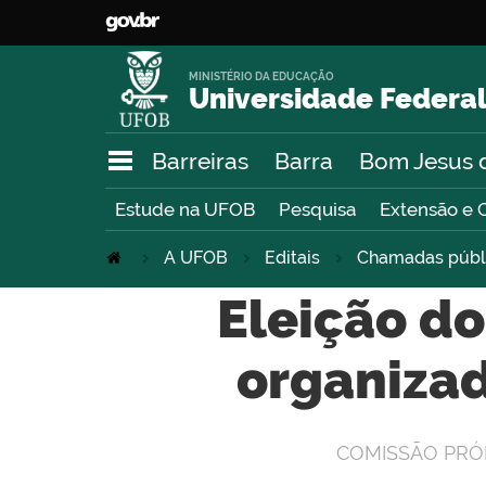
MINISTÉRIO DA EDUCAÇÃO
Universidade Federal
Barreiras
Barra
Bom Jesus 
Estude na UFOB
Pesquisa
Extensão e 
A UFOB
Editais
Chamadas públ
Eleição d
organiza
COMISSÃO PRÓP