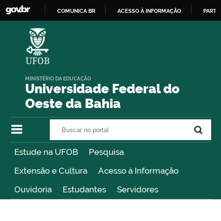
COMUNICA BR
ACESSO À INFORMAÇÃO
PARTI
IR
PARA
O
CONTEÚDO
MINISTÉRIO DA EDUCAÇÃO
Universidade Federal do
Oeste da Bahia
Buscar no portal
Buscar no portal
Estude na UFOB
Pesquisa
Extensão e Cultura
Acesso à Informação
Ouvidoria
Estudantes
Servidores