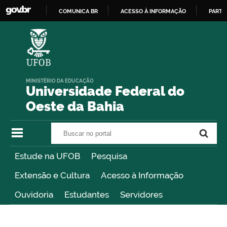
COMUNICA BR
ACESSO À INFORMAÇÃO
PARTI
IR
PARA
O
CONTEÚDO
MINISTÉRIO DA EDUCAÇÃO
Universidade Federal do
Oeste da Bahia
Buscar no portal
Buscar no portal
Estude na UFOB
Pesquisa
Extensão e Cultura
Acesso à Informação
Ouvidoria
Estudantes
Servidores