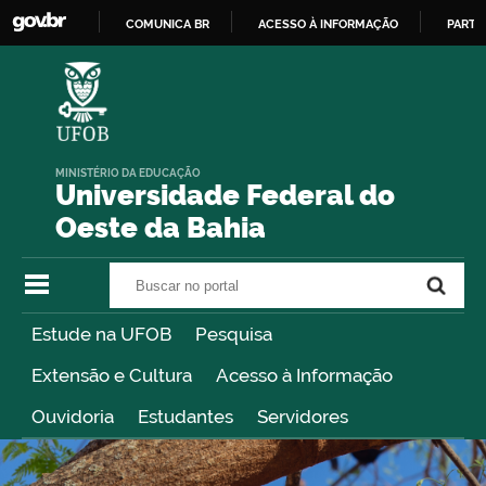
COMUNICA BR
ACESSO À INFORMAÇÃO
PARTI
IR
PARA
O
CONTEÚDO
MINISTÉRIO DA EDUCAÇÃO
Universidade Federal do
Oeste da Bahia
Buscar no portal
Buscar no portal
Estude na UFOB
Pesquisa
Extensão e Cultura
Acesso à Informação
Ouvidoria
Estudantes
Servidores