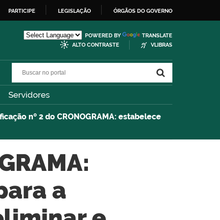
PARTICIPE
LEGISLAÇÃO
ÓRGÃOS DO GOVERNO
POWERED BY
TRANSLATE
ALTO CONTRASTE
VLIBRAS
Buscar no portal
Buscar no portal
Servidores
ificação nº 2 do CRONOGRAMA: estabelece
OGRAMA:
para a
liminar e