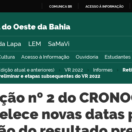
COMUNICA BR
ACESSO À INFORMAÇÃO
IR
PARA
 do Oeste da Bahia
O
CONTEÚDO
da Lapa
LEM
SaMaVi
Cultura
Acesso à Informação
Ouvidoria
Estudantes
dição atual e anteriores)
VR 2022
Informes
Ret
preliminar e etapas subsequentes do VR 2022
cação nº 2 do CRON
elece novas datas 
ão do resultado pre