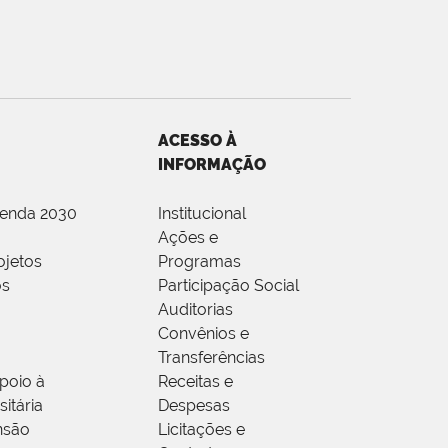
ACESSO À
INFORMAÇÃO
genda 2030
Institucional
Ações e
ojetos
Programas
os
Participação Social
Auditorias
Convênios e
Transferências
poio à
Receitas e
itária
Despesas
nsão
Licitações e