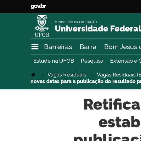
MINISTÉRIO DA EDUCAÇÃO
Universidade Federal
Barreiras
Barra
Bom Jesus 
Estude na UFOB
Pesquisa
Extensão e 
Vagas Residuais
Vagas Residuais (E
novas datas para a publicação do resultado 
Retifi
estab
publicaç