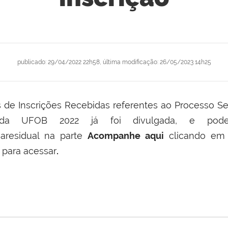
publicado
:
29/04/2022 22h58
,
última modificação
:
26/05/2023 14h25
es de Inscrições Recebidas referentes ao Processo S
 da UFOB 2022 já foi divulgada, e pod
aresidual na parte
Acompanhe aqui
clicando e
para acessar
.