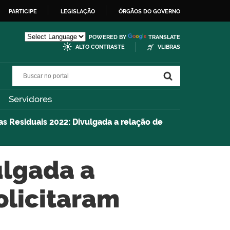
PARTICIPE
LEGISLAÇÃO
ÓRGÃOS DO GOVERNO
POWERED BY
TRANSLATE
ALTO CONTRASTE
VLIBRAS
Buscar no portal
Buscar no portal
Servidores
s Residuais 2022: Divulgada a relação de
ulgada a
olicitaram