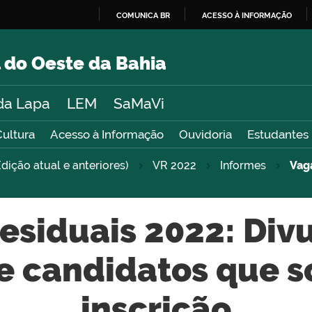
COMUNICA BR
ACESSO À INFORMAÇÃO
IR
PARA
 do Oeste da Bahia
O
CONTEÚDO
da Lapa
LEM
SaMaVi
Cultura
Acesso à Informação
Ouvidoria
Estudantes
dição atual e anteriores)
VR 2022
Informes
Vaga
esiduais 2022: Div
e candidatos que s
inscrição