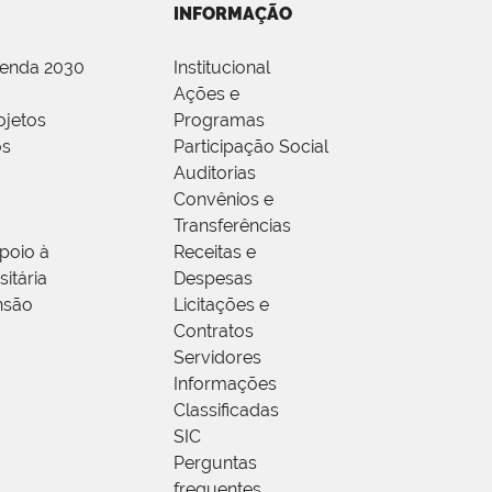
INFORMAÇÃO
genda 2030
Institucional
Ações e
ojetos
Programas
os
Participação Social
Auditorias
Convênios e
Transferências
poio à
Receitas e
itária
Despesas
nsão
Licitações e
Contratos
Servidores
Informações
Classificadas
SIC
Perguntas
frequentes