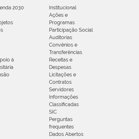
genda 2030
Institucional
Ações e
ojetos
Programas
os
Participação Social
Auditorias
Convênios e
Transferências
poio à
Receitas e
itária
Despesas
nsão
Licitações e
Contratos
Servidores
Informações
Classificadas
SIC
Perguntas
frequentes
Dados Abertos