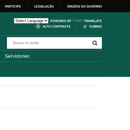
PARTICIPE
LEGISLAÇÃO
ÓRGÃOS DO GOVERNO
POWERED BY
TRANSLATE
ALTO CONTRASTE
VLIBRAS
Buscar no portal
Buscar no portal
Servidores