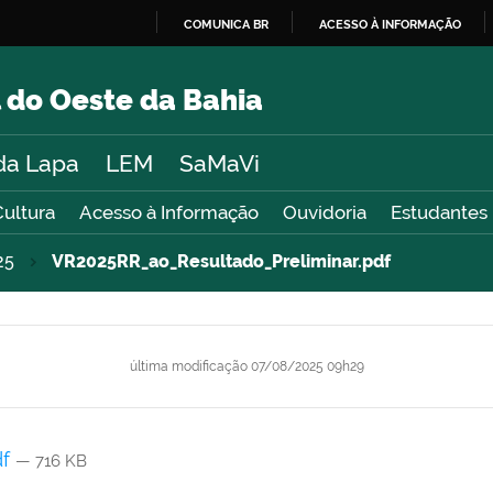
COMUNICA BR
ACESSO À INFORMAÇÃO
IR
PARA
 do Oeste da Bahia
O
CONTEÚDO
da Lapa
LEM
SaMaVi
Cultura
Acesso à Informação
Ouvidoria
Estudantes
25
VR2025RR_ao_Resultado_Preliminar.pdf
última modificação
07/08/2025 09h29
df
— 716 KB