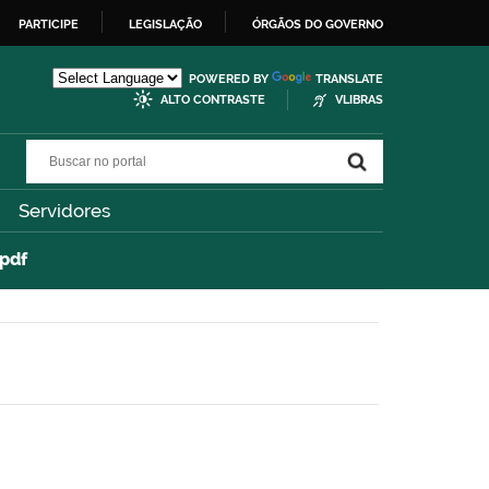
PARTICIPE
LEGISLAÇÃO
ÓRGÃOS DO GOVERNO
POWERED BY
TRANSLATE
ALTO CONTRASTE
VLIBRAS
Buscar no portal
Buscar no portal
Servidores
pdf