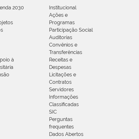
genda 2030
Institucional
Ações e
ojetos
Programas
os
Participação Social
Auditorias
Convênios e
Transferências
poio à
Receitas e
itária
Despesas
nsão
Licitações e
Contratos
Servidores
Informações
Classificadas
SIC
Perguntas
frequentes
Dados Abertos