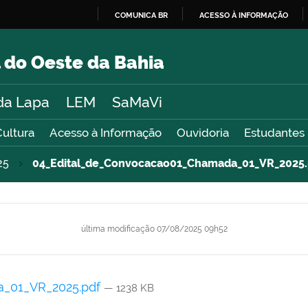
COMUNICA BR
ACESSO À INFORMAÇÃO
IR
PARA
 do Oeste da Bahia
O
CONTEÚDO
da Lapa
LEM
SaMaVi
Cultura
Acesso à Informação
Ouvidoria
Estudantes
25
04_Edital_de_Convocacao01_Chamada_01_VR_2025.
última modificação
07/08/2025 09h52
a_01_VR_2025.pdf
— 1238 KB