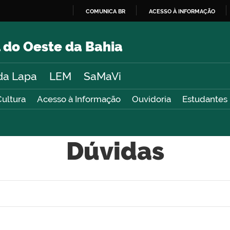
COMUNICA BR
ACESSO À INFORMAÇÃO
IR
PARA
 do Oeste da Bahia
O
CONTEÚDO
da Lapa
LEM
SaMaVi
Cultura
Acesso à Informação
Ouvidoria
Estudantes
Dúvidas