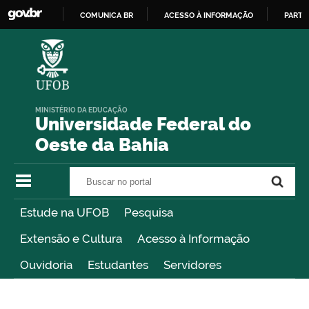
COMUNICA BR
ACESSO À INFORMAÇÃO
PARTI
IR
PARA
O
CONTEÚDO
MINISTÉRIO DA EDUCAÇÃO
Universidade Federal do
Oeste da Bahia
Buscar no portal
Buscar no portal
Estude na UFOB
Pesquisa
Extensão e Cultura
Acesso à Informação
Ouvidoria
Estudantes
Servidores