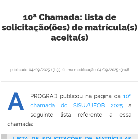
10ª Chamada: lista de
solicitação(ões) de matrícula(s)
aceita(s)
publicado
:
04/09/2025 13h35
,
última modificação
:
04/09/2025 13h46
A
PROGRAD publicou na página da
10ª
chamada do SiSU/UFOB 2025
a
seguinte lista referente a essa
chamada:
LISTA DE SOLICITAÇÕES DE MATRÍCULAS