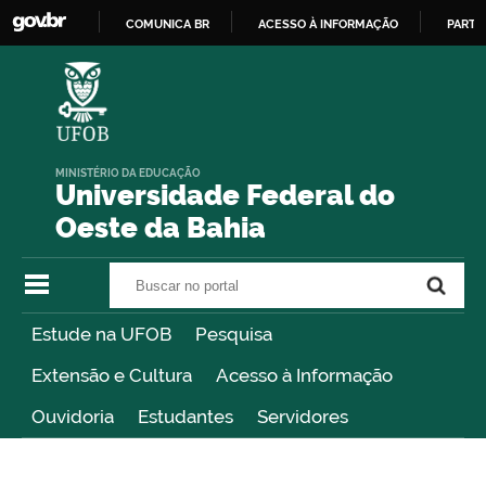
COMUNICA BR
ACESSO À INFORMAÇÃO
PARTI
IR
PARA
O
CONTEÚDO
MINISTÉRIO DA EDUCAÇÃO
Universidade Federal do
Oeste da Bahia
Buscar no portal
Buscar no portal
Estude na UFOB
Pesquisa
Extensão e Cultura
Acesso à Informação
Ouvidoria
Estudantes
Servidores