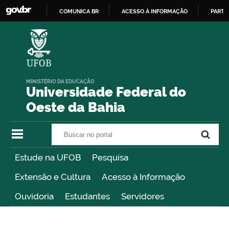
COMUNICA BR
ACESSO À INFORMAÇÃO
PARTI
IR
PARA
O
CONTEÚDO
MINISTÉRIO DA EDUCAÇÃO
Universidade Federal do
Oeste da Bahia
Buscar no portal
Buscar no portal
Estude na UFOB
Pesquisa
Extensão e Cultura
Acesso à Informação
Ouvidoria
Estudantes
Servidores