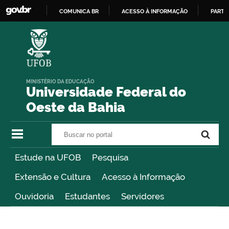
COMUNICA BR
ACESSO À INFORMAÇÃO
PARTI
IR
PARA
O
CONTEÚDO
MINISTÉRIO DA EDUCAÇÃO
Universidade Federal do
Oeste da Bahia
Buscar no portal
Buscar no portal
Estude na UFOB
Pesquisa
Extensão e Cultura
Acesso à Informação
Ouvidoria
Estudantes
Servidores