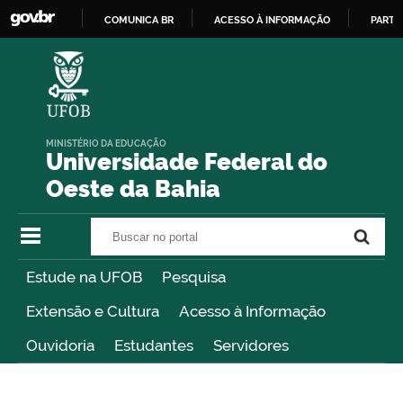
COMUNICA BR
ACESSO À INFORMAÇÃO
PARTI
IR
PARA
O
CONTEÚDO
MINISTÉRIO DA EDUCAÇÃO
Universidade Federal do
Oeste da Bahia
Buscar no portal
Buscar no portal
Estude na UFOB
Pesquisa
Extensão e Cultura
Acesso à Informação
Ouvidoria
Estudantes
Servidores