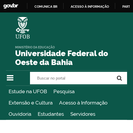
COMUNICA BR
ACESSO À INFORMAÇÃO
PARTI
IR
PARA
O
CONTEÚDO
MINISTÉRIO DA EDUCAÇÃO
Universidade Federal do
Oeste da Bahia
Buscar no portal
Buscar no portal
Estude na UFOB
Pesquisa
Extensão e Cultura
Acesso à Informação
Ouvidoria
Estudantes
Servidores