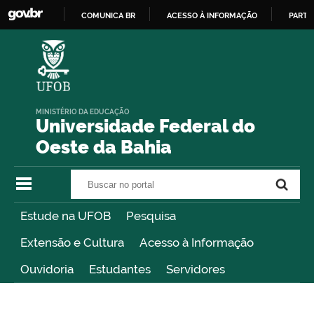
COMUNICA BR
ACESSO À INFORMAÇÃO
PARTI
IR
PARA
O
CONTEÚDO
MINISTÉRIO DA EDUCAÇÃO
Universidade Federal do
Oeste da Bahia
Buscar no portal
Buscar no portal
Estude na UFOB
Pesquisa
Extensão e Cultura
Acesso à Informação
Ouvidoria
Estudantes
Servidores