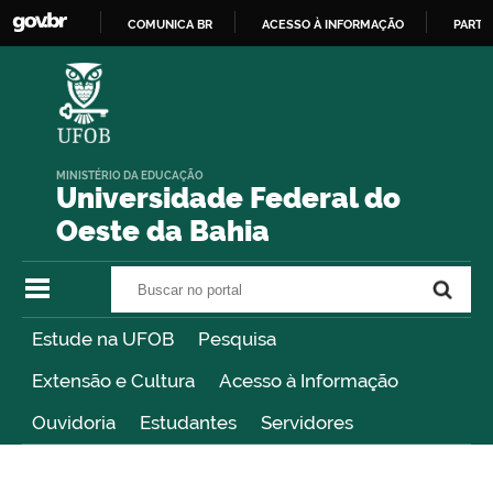
COMUNICA BR
ACESSO À INFORMAÇÃO
PARTI
IR
PARA
O
CONTEÚDO
MINISTÉRIO DA EDUCAÇÃO
Universidade Federal do
Oeste da Bahia
Buscar no portal
Buscar no portal
Estude na UFOB
Pesquisa
Extensão e Cultura
Acesso à Informação
Ouvidoria
Estudantes
Servidores