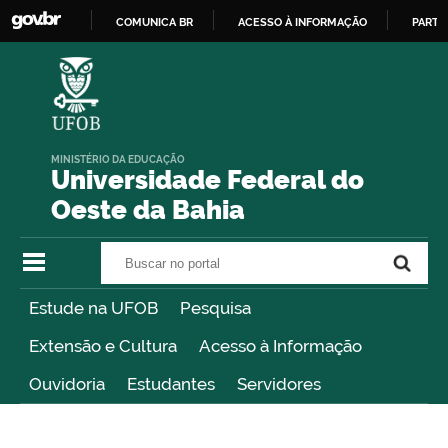
COMUNICA BR
ACESSO À INFORMAÇÃO
PARTI
IR
PARA
O
CONTEÚDO
MINISTÉRIO DA EDUCAÇÃO
Universidade Federal do
Oeste da Bahia
Buscar no portal
Buscar no portal
Estude na UFOB
Pesquisa
Extensão e Cultura
Acesso à Informação
Ouvidoria
Estudantes
Servidores