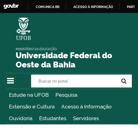
COMUNICA BR
ACESSO À INFORMAÇÃO
PARTI
IR
PARA
O
CONTEÚDO
MINISTÉRIO DA EDUCAÇÃO
Universidade Federal do
Oeste da Bahia
Buscar no portal
Buscar no portal
Estude na UFOB
Pesquisa
Extensão e Cultura
Acesso à Informação
Ouvidoria
Estudantes
Servidores