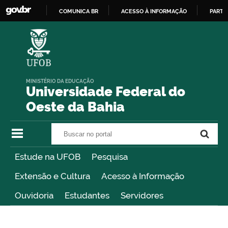
COMUNICA BR
ACESSO À INFORMAÇÃO
PARTI
IR
PARA
O
CONTEÚDO
MINISTÉRIO DA EDUCAÇÃO
Universidade Federal do
Oeste da Bahia
Buscar no portal
Buscar no portal
Estude na UFOB
Pesquisa
Extensão e Cultura
Acesso à Informação
Ouvidoria
Estudantes
Servidores