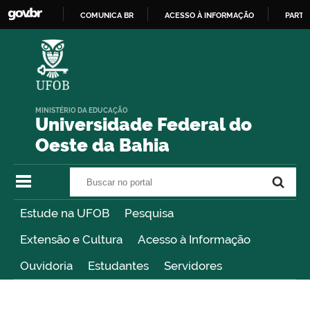
COMUNICA BR
ACESSO À INFORMAÇÃO
PARTI
IR
PARA
O
CONTEÚDO
MINISTÉRIO DA EDUCAÇÃO
Universidade Federal do
Oeste da Bahia
Buscar no portal
Buscar no portal
Estude na UFOB
Pesquisa
Extensão e Cultura
Acesso à Informação
Ouvidoria
Estudantes
Servidores