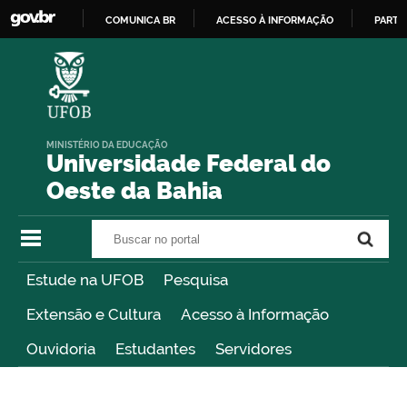
COMUNICA BR
ACESSO À INFORMAÇÃO
PARTI
IR
PARA
O
CONTEÚDO
MINISTÉRIO DA EDUCAÇÃO
Universidade Federal do
Oeste da Bahia
Buscar no portal
Buscar no portal
Estude na UFOB
Pesquisa
Extensão e Cultura
Acesso à Informação
Ouvidoria
Estudantes
Servidores