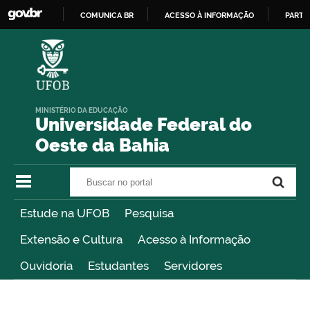
COMUNICA BR
ACESSO À INFORMAÇÃO
PARTI
IR
PARA
O
CONTEÚDO
MINISTÉRIO DA EDUCAÇÃO
Universidade Federal do
Oeste da Bahia
Buscar no portal
Buscar no portal
Estude na UFOB
Pesquisa
Extensão e Cultura
Acesso à Informação
Ouvidoria
Estudantes
Servidores