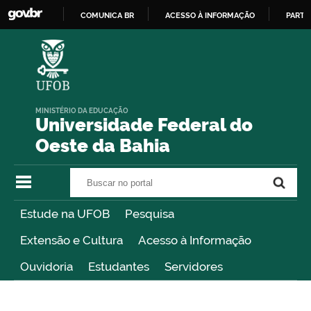
COMUNICA BR
ACESSO À INFORMAÇÃO
PARTI
IR
PARA
O
CONTEÚDO
MINISTÉRIO DA EDUCAÇÃO
Universidade Federal do
Oeste da Bahia
Buscar no portal
Buscar no portal
Estude na UFOB
Pesquisa
Extensão e Cultura
Acesso à Informação
Ouvidoria
Estudantes
Servidores