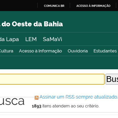
COMUNICA BR
ACESSO À INFORMAÇÃO
IR
PARA
 do Oeste da Bahia
O
CONTEÚDO
da Lapa
LEM
SaMaVi
Cultura
Acesso à Informação
Ouvidoria
Estudantes
usca
Assinar um RSS sempre atualizado
1893
itens atendem ao seu critério.