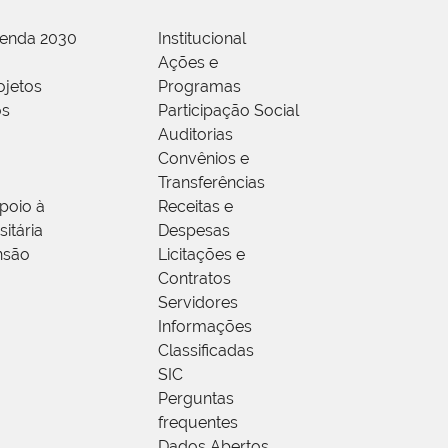
genda 2030
Institucional
Ações e
ojetos
Programas
os
Participação Social
Auditorias
Convênios e
Transferências
poio à
Receitas e
itária
Despesas
nsão
Licitações e
Contratos
Servidores
Informações
Classificadas
SIC
Perguntas
frequentes
Dados Abertos