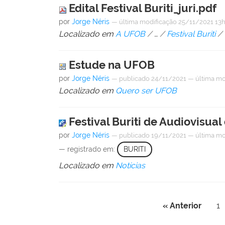
Edital Festival Buriti_juri.pdf
por
Jorge Néris
—
última modificação
25/11/2021 13
Localizado em
A UFOB
/
…
/
Festival Buriti
/
Estude na UFOB
por
Jorge Néris
—
publicado
24/11/2021
—
última mo
Localizado em
Quero ser UFOB
Festival Buriti de Audiovisual 
por
Jorge Néris
—
publicado
19/11/2021
—
última mo
— registrado em:
BURITI
Localizado em
Notícias
« Anterior
1