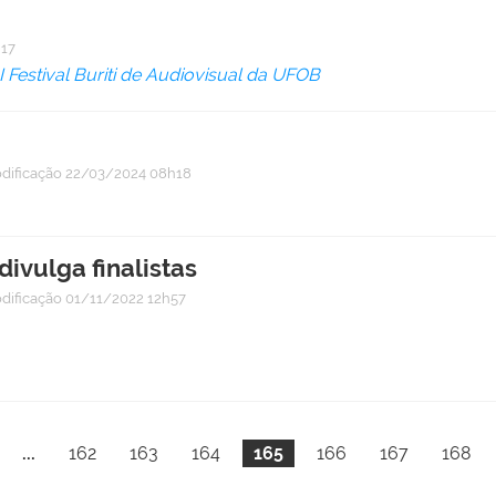
h17
I Festival Buriti de Audiovisual da UFOB
dificação
22/03/2024 08h18
divulga finalistas
dificação
01/11/2022 12h57
...
162
163
164
165
166
167
168