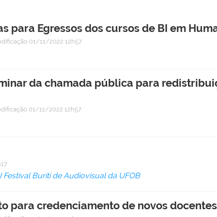
as para Egressos dos cursos de BI em Hum
dificação
01/11/2022 12h57
minar da chamada pública para redistribui
dificação
01/11/2022 12h57
h17
I Festival Buriti de Audiovisual da UFOB
to para credenciamento de novos docente