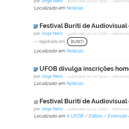
por
Jorge Néris
—
publicado
03/12/2021
—
última m
Localizado em
Notícias
Festival Buriti de Audiovisua
por
Jorge Néris
—
publicado
01/12/2021
—
última mo
— registrado em:
BURITI
Localizado em
Notícias
UFOB divulga inscrições homo
por
Jorge Néris
—
publicado
30/11/2021
—
última mo
Localizado em
Notícias
Festival Buriti de Audiovisua
por
Jorge Néris
—
publicado
25/11/2021
—
última mo
Localizado em
A UFOB
/
Editais
/
Extensão 