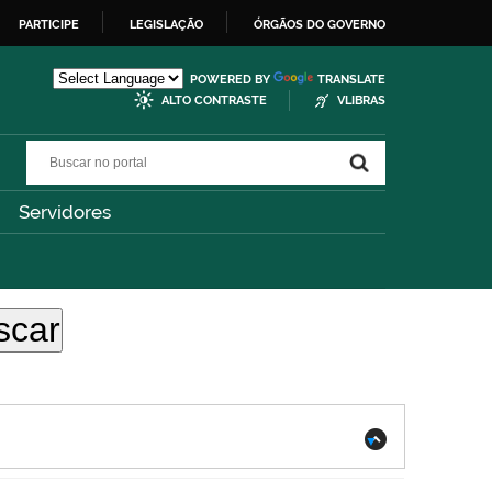
PARTICIPE
LEGISLAÇÃO
ÓRGÃOS DO GOVERNO
POWERED BY
TRANSLATE
ALTO CONTRASTE
VLIBRAS
Buscar no portal
Buscar no portal
Servidores
.