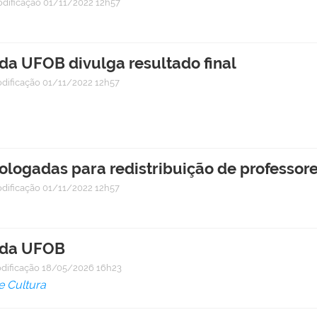
odificação
01/11/2022 12h57
l da UFOB divulga resultado final
dificação
01/11/2022 12h57
logadas para redistribuição de professore
dificação
01/11/2022 12h57
l da UFOB
dificação
18/05/2026 16h23
e Cultura