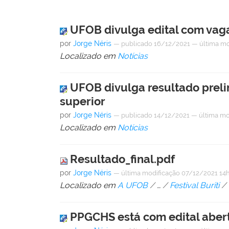
UFOB divulga edital com vag
por
Jorge Néris
—
publicado
16/12/2021
—
última mo
Localizado em
Notícias
UFOB divulga resultado preli
superior
por
Jorge Néris
—
publicado
14/12/2021
—
última mo
Localizado em
Notícias
Resultado_final.pdf
por
Jorge Néris
—
última modificação
07/12/2021 14
Localizado em
A UFOB
/
…
/
Festival Buriti
/
PPGCHS está com edital aber