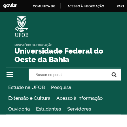
COMUNICA BR
ACESSO À INFORMAÇÃO
PARTI
IR
PARA
O
CONTEÚDO
MINISTÉRIO DA EDUCAÇÃO
Universidade Federal do
Oeste da Bahia
Buscar no portal
Buscar no portal
Estude na UFOB
Pesquisa
Extensão e Cultura
Acesso à Informação
Ouvidoria
Estudantes
Servidores