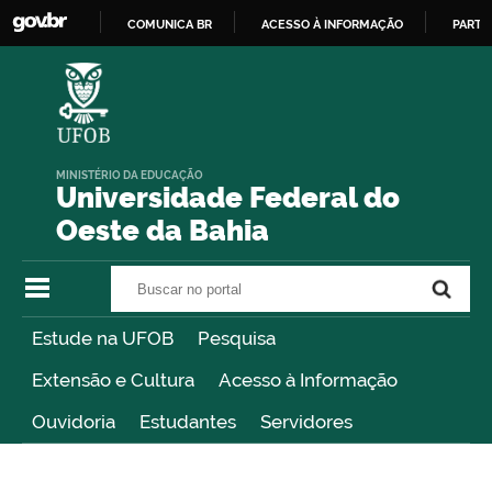
COMUNICA BR
ACESSO À INFORMAÇÃO
PARTI
IR
PARA
O
CONTEÚDO
MINISTÉRIO DA EDUCAÇÃO
Universidade Federal do
Oeste da Bahia
Buscar no portal
Buscar no portal
Estude na UFOB
Pesquisa
Extensão e Cultura
Acesso à Informação
Ouvidoria
Estudantes
Servidores