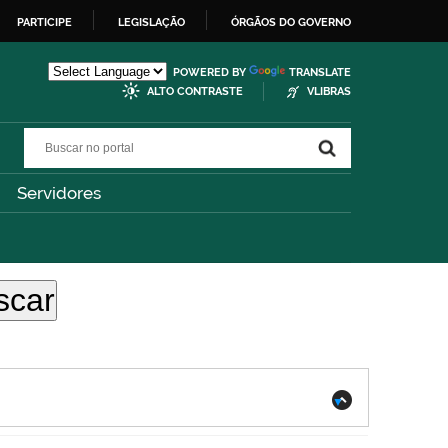
PARTICIPE
LEGISLAÇÃO
ÓRGÃOS DO GOVERNO
POWERED BY
TRANSLATE
ALTO CONTRASTE
VLIBRAS
Buscar no portal
Buscar no portal
Servidores
.