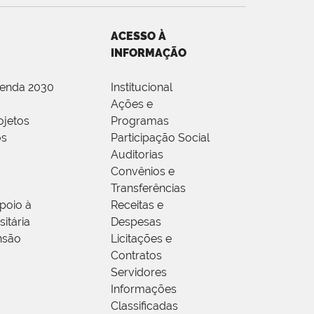
ACESSO À
INFORMAÇÃO
genda 2030
Institucional
Ações e
ojetos
Programas
os
Participação Social
Auditorias
Convênios e
Transferências
poio à
Receitas e
itária
Despesas
nsão
Licitações e
Contratos
Servidores
Informações
Classificadas