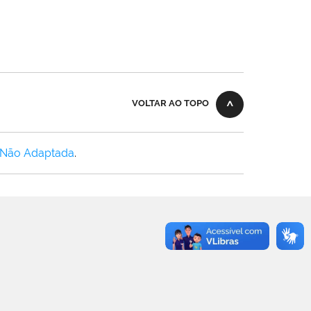
VOLTAR AO TOPO
 Não Adaptada
.