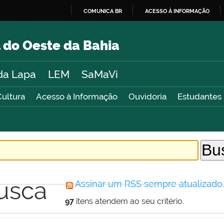
COMUNICA BR
ACESSO À INFORMAÇÃO
IR
PARA
 do Oeste da Bahia
O
CONTEÚDO
da Lapa
LEM
SaMaVi
Cultura
Acesso à Informação
Ouvidoria
Estudantes
usca
Assinar um RSS sempre atualizado
97
itens atendem ao seu critério.