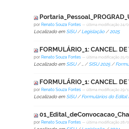
Portaria_Pessoal_PROGRAD_
por
Renato Souza Fontes
—
última modificação
24/0
Localizado em
SiSU
/
Legislação
/
2025
FORMULÁRIO_1: CANCEL. DE
por
Renato Souza Fontes
—
última modificação
25/0
Localizado em
SiSU
/
…
/
SISU 2025
/
Formu
FORMULÁRIO_1: CANCEL. DE
por
Renato Souza Fontes
—
última modificação
29/1
Localizado em
SiSU
/
Formulários do Edita
01_Edital_deConvocacao_Ch
por
Renato Souza Fontes
—
última modificação
28/0