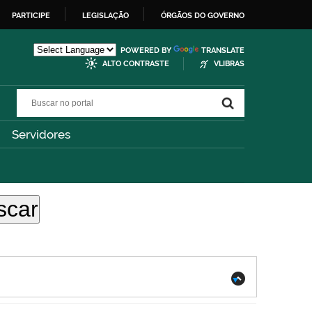
PARTICIPE
LEGISLAÇÃO
ÓRGÃOS DO GOVERNO
POWERED BY
TRANSLATE
ALTO CONTRASTE
VLIBRAS
Buscar no portal
Buscar no portal
Servidores
.