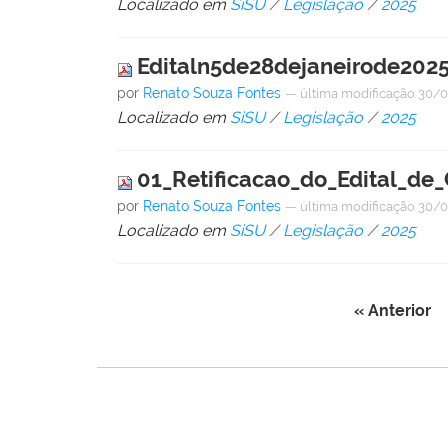
Localizado em
SiSU
/
Legislação
/
2025
Editaln5de28dejaneirode2025
por
Renato Souza Fontes
—
última modificação
30/0
Localizado em
SiSU
/
Legislação
/
2025
01_Retificacao_do_Edital_d
por
Renato Souza Fontes
—
última modificação
30/0
Localizado em
SiSU
/
Legislação
/
2025
« Anterior