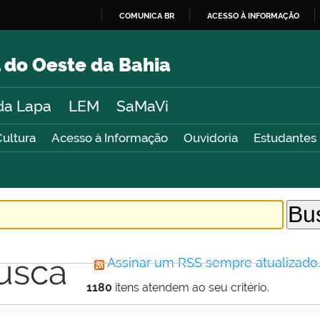
COMUNICA BR
ACESSO À INFORMAÇÃO
IR
PARA
 do Oeste da Bahia
O
CONTEÚDO
da Lapa
LEM
SaMaVi
Cultura
Acesso à Informação
Ouvidoria
Estudantes
usca
Assinar um RSS sempre atualizado
1180
itens atendem ao seu critério.