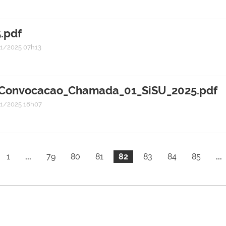
.pdf
1/2025 07h13
e_Convocacao_Chamada_01_SiSU_2025.pdf
1/2025 18h07
1
...
79
80
81
82
83
84
85
...