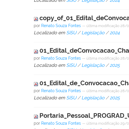
Localizado em
SiSU
/
Legislação
/
2024
copy_of_01_Edital_deConvo
por
Renato Souza Fontes
—
última modificação
28/0
Localizado em
SiSU
/
Legislação
/
2024
01_Edital_deConvocacao_Ch
por
Renato Souza Fontes
—
última modificação
28/0
Localizado em
SiSU
/
Legislação
/
2025
01_Edital_de_Convocacao_
por
Renato Souza Fontes
—
última modificação
28/0
Localizado em
SiSU
/
Legislação
/
2025
Portaria_Pessoal_PROGRAD_
por
Renato Souza Fontes
—
última modificação
29/0