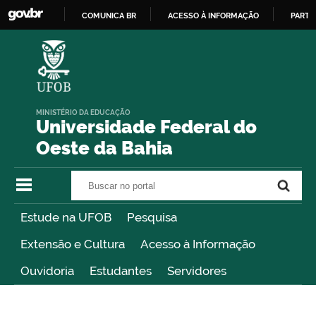
COMUNICA BR
ACESSO À INFORMAÇÃO
PARTI
IR
PARA
O
CONTEÚDO
MINISTÉRIO DA EDUCAÇÃO
Universidade Federal do
Oeste da Bahia
Buscar no portal
Buscar no portal
Estude na UFOB
Pesquisa
Extensão e Cultura
Acesso à Informação
Ouvidoria
Estudantes
Servidores