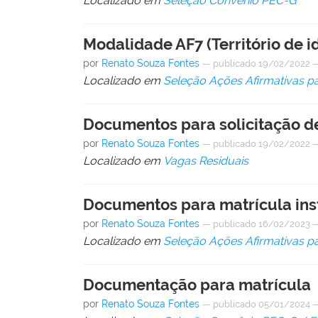
Localizado em
Seleção Convênio PEC-G
Modalidade AF7 (Território de
por
Renato Souza Fontes
—
publicado
19/02/2022
Localizado em
Seleção Ações Afirmativas p
Documentos para solicitação de
por
Renato Souza Fontes
—
publicado
19/02/2022
Localizado em
Vagas Residuais
Documentos para matrícula inst
por
Renato Souza Fontes
—
publicado
16/02/2023
Localizado em
Seleção Ações Afirmativas p
Documentação para matrícula
por
Renato Souza Fontes
—
publicado
05/01/2024