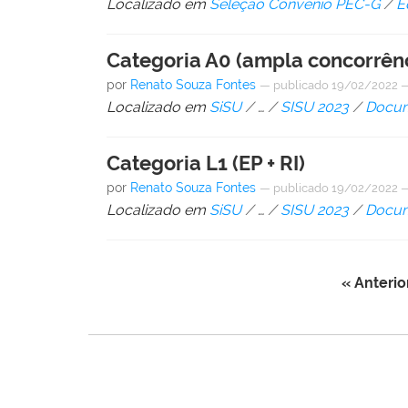
Localizado em
Seleção Convênio PEC-G
/
E
Categoria A0 (ampla concorrên
por
Renato Souza Fontes
—
publicado
19/02/2022
Localizado em
SiSU
/
…
/
SISU 2023
/
Docum
Categoria L1 (EP + RI)
por
Renato Souza Fontes
—
publicado
19/02/2022
Localizado em
SiSU
/
…
/
SISU 2023
/
Docum
« Anterio