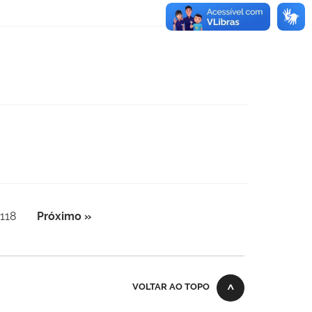
118
Próximo »
VOLTAR AO TOPO