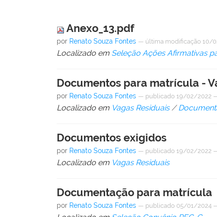
Anexo_13.pdf
por
Renato Souza Fontes
—
última modificação
10/0
Localizado em
Seleção Ações Afirmativas p
Documentos para matrícula - 
por
Renato Souza Fontes
—
publicado
19/02/2022
Localizado em
Vagas Residuais
/
Document
Documentos exigidos
por
Renato Souza Fontes
—
publicado
19/02/2022
Localizado em
Vagas Residuais
Documentação para matrícula
por
Renato Souza Fontes
—
publicado
05/01/2024