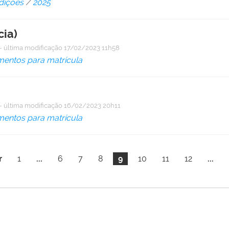
dições
/
2025
cia)
—
última modificação
17/02/2023 11h58
entos para matrícula
—
última modificação
16/02/2023 20h11
entos para matrícula
r
1
...
6
7
8
9
10
11
12
...