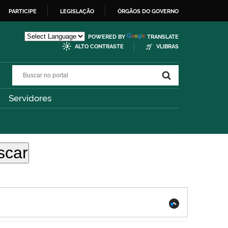
PARTICIPE
LEGISLAÇÃO
ÓRGÃOS DO GOVERNO
POWERED BY
TRANSLATE
ALTO CONTRASTE
VLIBRAS
Buscar no portal
Buscar no portal
Servidores
.