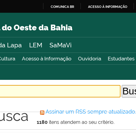
COMUNICA BR
ACESSO À INFORMAÇÃO
IR
PARA
 do Oeste da Bahia
O
CONTEÚDO
da Lapa
LEM
SaMaVi
Cultura
Acesso à Informação
Ouvidoria
Estudantes
usca
Assinar um RSS sempre atualizado
1180
itens atendem ao seu critério.