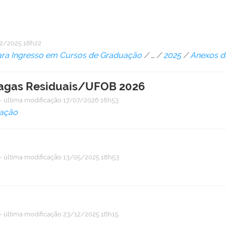
2/2025 16h22
ara Ingresso em Cursos de Graduação
/
…
/
2025
/
Anexos d
Vagas Residuais/UFOB 2026
—
última modificação
17/07/2026 16h53
ação
—
última modificação
13/05/2025 18h53
—
última modificação
23/12/2025 16h15