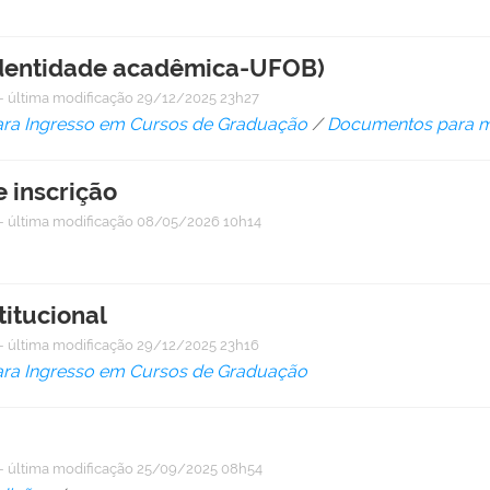
 identidade acadêmica-UFOB)
—
última modificação
29/12/2025 23h27
ara Ingresso em Cursos de Graduação
/
Documentos para m
 inscrição
—
última modificação
08/05/2026 10h14
itucional
—
última modificação
29/12/2025 23h16
ara Ingresso em Cursos de Graduação
—
última modificação
25/09/2025 08h54