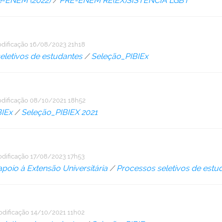
é-ENEM (2022)
/
PRÉ-ENEM RE(EX)SISTÊNCIA LGBT
dificação
16/08/2023 21h18
eletivos de estudantes
/
Seleção_PIBIEx
dificação
08/10/2021 18h52
BIEx
/
Seleção_PIBIEX 2021
odificação
17/08/2023 17h53
poio à Extensão Universitária
/
Processos seletivos de estu
odificação
14/10/2021 11h02