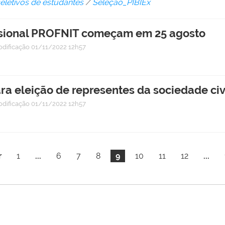
eletivos de estudantes
/
Seleção_PIBIEx
issional PROFNIT começam em 25 agosto
odificação
01/11/2022 12h57
a eleição de representes da sociedade civi
odificação
01/11/2022 12h57
r
1
...
6
7
8
9
10
11
12
...