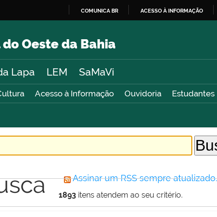
COMUNICA BR
ACESSO À INFORMAÇÃO
IR
PARA
 do Oeste da Bahia
O
CONTEÚDO
da Lapa
LEM
SaMaVi
Cultura
Acesso à Informação
Ouvidoria
Estudantes
usca
Assinar um RSS sempre atualizado
1893
itens atendem ao seu critério.