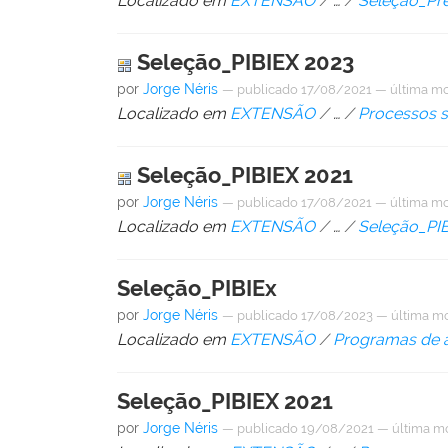
Localizado em
EXTENSÃO
/
…
/
Seleção_Pr
Seleção_PIBIEX 2023
por
Jorge Néris
—
publicado
17/08/2021
—
última mo
Localizado em
EXTENSÃO
/
…
/
Processos s
Seleção_PIBIEX 2021
por
Jorge Néris
—
publicado
17/08/2021
—
última mo
Localizado em
EXTENSÃO
/
…
/
Seleção_PI
Seleção_PIBIEx
por
Jorge Néris
—
publicado
17/08/2023
—
última m
Localizado em
EXTENSÃO
/
Programas de a
Seleção_PIBIEX 2021
por
Jorge Néris
—
publicado
19/08/2021
—
última m