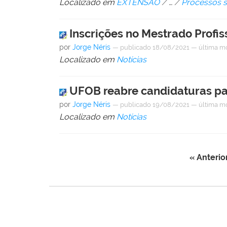
Localizado em
EXTENSÃO
/
…
/
Processos s
Inscrições no Mestrado Prof
por
Jorge Néris
—
publicado
18/08/2021
—
última m
Localizado em
Notícias
UFOB reabre candidaturas par
por
Jorge Néris
—
publicado
19/08/2021
—
última m
Localizado em
Notícias
« Anterio