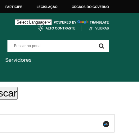
PARTICIPE
LEGISLAÇÃO
ÓRGÃOS DO GOVERNO
POWERED BY
TRANSLATE
ALTO CONTRASTE
VLIBRAS
Buscar no portal
Buscar no portal
Servidores
.