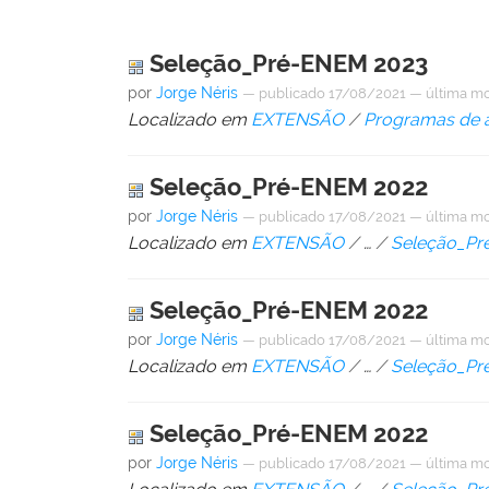
Seleção_Pré-ENEM 2023
por
Jorge Néris
—
publicado
17/08/2021
—
última mo
Localizado em
EXTENSÃO
/
Programas de a
Seleção_Pré-ENEM 2022
por
Jorge Néris
—
publicado
17/08/2021
—
última mo
Localizado em
EXTENSÃO
/
…
/
Seleção_P
Seleção_Pré-ENEM 2022
por
Jorge Néris
—
publicado
17/08/2021
—
última mo
Localizado em
EXTENSÃO
/
…
/
Seleção_Pr
Seleção_Pré-ENEM 2022
por
Jorge Néris
—
publicado
17/08/2021
—
última mo