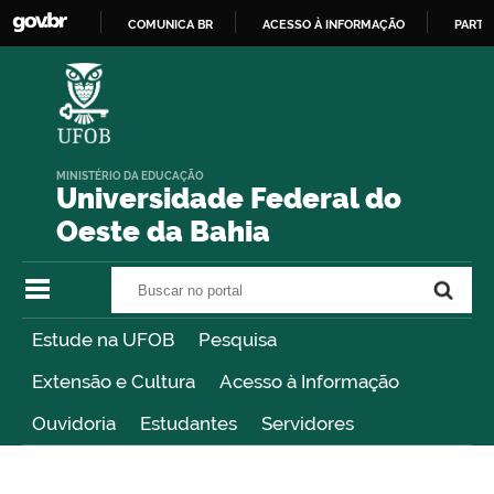
COMUNICA BR
ACESSO À INFORMAÇÃO
PARTI
IR
PARA
O
CONTEÚDO
MINISTÉRIO DA EDUCAÇÃO
Universidade Federal do
Oeste da Bahia
Buscar no portal
Buscar no portal
Estude na UFOB
Pesquisa
Extensão e Cultura
Acesso à Informação
Ouvidoria
Estudantes
Servidores