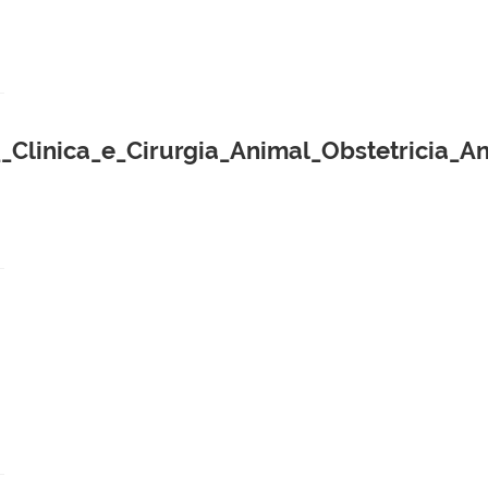
inica_e_Cirurgia_Animal_Obstetricia_An