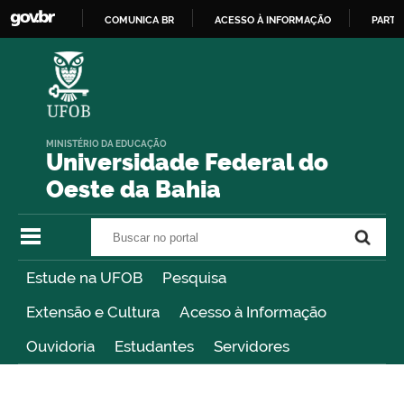
COMUNICA BR
ACESSO À INFORMAÇÃO
PARTI
IR
PARA
O
CONTEÚDO
MINISTÉRIO DA EDUCAÇÃO
Universidade Federal do
Oeste da Bahia
Buscar no portal
Buscar no portal
Estude na UFOB
Pesquisa
Extensão e Cultura
Acesso à Informação
Ouvidoria
Estudantes
Servidores