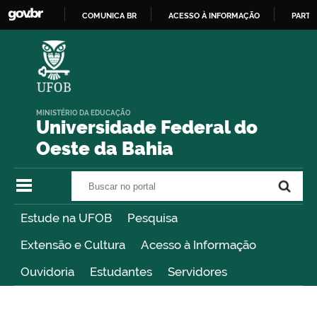
COMUNICA BR
ACESSO À INFORMAÇÃO
PARTI
IR
PARA
O
CONTEÚDO
MINISTÉRIO DA EDUCAÇÃO
Universidade Federal do
Oeste da Bahia
Buscar no portal
Buscar no portal
Estude na UFOB
Pesquisa
Extensão e Cultura
Acesso à Informação
Ouvidoria
Estudantes
Servidores