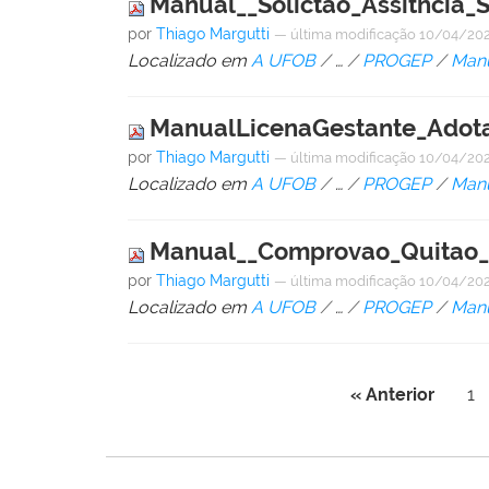
Manual__Solictao_Assitncia_
por
Thiago Margutti
—
última modificação
10/04/202
Localizado em
A UFOB
/
…
/
PROGEP
/
Man
ManualLicenaGestante_Adota
por
Thiago Margutti
—
última modificação
10/04/202
Localizado em
A UFOB
/
…
/
PROGEP
/
Man
Manual__Comprovao_Quitao_
por
Thiago Margutti
—
última modificação
10/04/202
Localizado em
A UFOB
/
…
/
PROGEP
/
Man
« Anterior
1