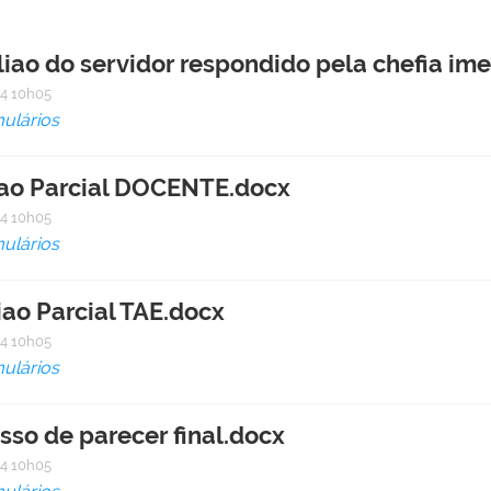
iao do servidor respondido pela chefia imed
4 10h05
ulários
liao Parcial DOCENTE.docx
4 10h05
ulários
iao Parcial TAE.docx
4 10h05
ulários
sso de parecer final.docx
4 10h05