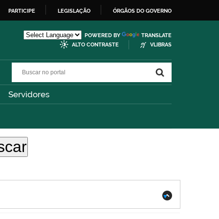
PARTICIPE
LEGISLAÇÃO
ÓRGÃOS DO GOVERNO
POWERED BY
TRANSLATE
ALTO CONTRASTE
VLIBRAS
Buscar no portal
Buscar no portal
Servidores
.