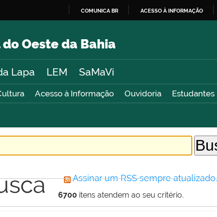
COMUNICA BR
ACESSO À INFORMAÇÃO
IR
PARA
 do Oeste da Bahia
O
CONTEÚDO
da Lapa
LEM
SaMaVi
Cultura
Acesso à Informação
Ouvidoria
Estudantes
usca
Assinar um RSS sempre atualizado
6700
itens atendem ao seu critério.