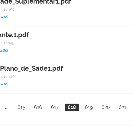
Sade_Suplementar1.pdf
4 16h50
uais
nte.1.pdf
4 16h49
uais
Plano_de_Sade1.pdf
4 16h49
uais
...
615
616
617
618
619
620
621