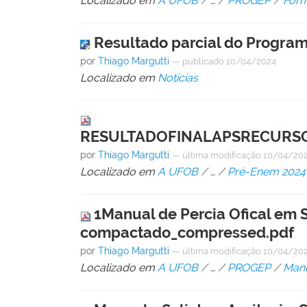
Localizado em
A UFOB
/
…
/
PROGEP
/
Form
Resultado parcial do Program
por
Thiago Margutti
—
publicado
10/04/2024
Localizado em
Notícias
RESULTADOFINALAPSRECURS
por
Thiago Margutti
—
última modificação
10/04/202
Localizado em
A UFOB
/
…
/
Pré-Enem 2024
1Manual de Percia Ofical em S
compactado_compressed.pdf
por
Thiago Margutti
—
última modificação
10/04/202
Localizado em
A UFOB
/
…
/
PROGEP
/
Man