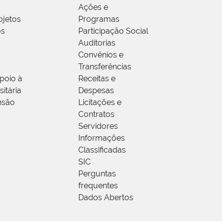
Ações e
ojetos
Programas
os
Participação Social
Auditorias
Convênios e
Transferências
poio à
Receitas e
itária
Despesas
nsão
Licitações e
Contratos
Servidores
Informações
Classificadas
SIC
Perguntas
frequentes
Dados Abertos