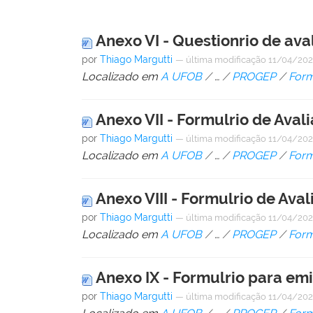
Anexo VI - Questionrio de aval
por
Thiago Margutti
—
última modificação
11/04/202
Localizado em
A UFOB
/
…
/
PROGEP
/
Form
Anexo VII - Formulrio de Ava
por
Thiago Margutti
—
última modificação
11/04/202
Localizado em
A UFOB
/
…
/
PROGEP
/
Form
Anexo VIII - Formulrio de Aval
por
Thiago Margutti
—
última modificação
11/04/202
Localizado em
A UFOB
/
…
/
PROGEP
/
Form
Anexo IX - Formulrio para emi
por
Thiago Margutti
—
última modificação
11/04/202