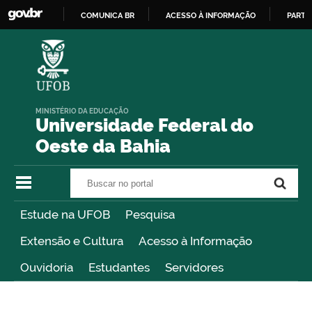
COMUNICA BR
ACESSO À INFORMAÇÃO
PARTI
IR
PARA
O
CONTEÚDO
MINISTÉRIO DA EDUCAÇÃO
Universidade Federal do
Oeste da Bahia
Buscar no portal
Buscar no portal
Estude na UFOB
Pesquisa
Extensão e Cultura
Acesso à Informação
Ouvidoria
Estudantes
Servidores