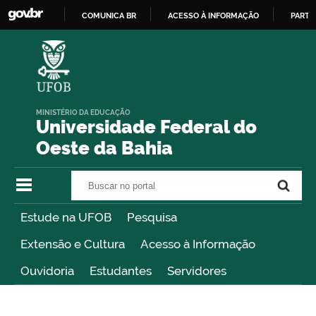
COMUNICA BR
ACESSO À INFORMAÇÃO
PARTI
IR
PARA
O
CONTEÚDO
MINISTÉRIO DA EDUCAÇÃO
Universidade Federal do
Oeste da Bahia
Buscar no portal
Buscar no portal
Estude na UFOB
Pesquisa
Extensão e Cultura
Acesso à Informação
Ouvidoria
Estudantes
Servidores