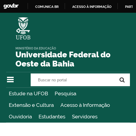
COMUNICA BR
ACESSO À INFORMAÇÃO
PARTI
IR
PARA
O
CONTEÚDO
MINISTÉRIO DA EDUCAÇÃO
Universidade Federal do
Oeste da Bahia
Buscar no portal
Buscar no portal
Estude na UFOB
Pesquisa
Extensão e Cultura
Acesso à Informação
Ouvidoria
Estudantes
Servidores