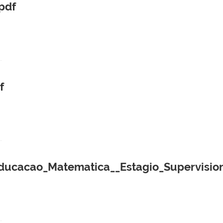
pdf
f
cacao_Matematica__Estagio_Supervision