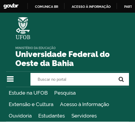
COMUNICA BR
ACESSO À INFORMAÇÃO
PARTI
IR
PARA
O
CONTEÚDO
MINISTÉRIO DA EDUCAÇÃO
Universidade Federal do
Oeste da Bahia
Buscar no portal
Buscar no portal
Estude na UFOB
Pesquisa
Extensão e Cultura
Acesso à Informação
Ouvidoria
Estudantes
Servidores