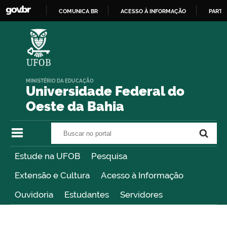
COMUNICA BR
ACESSO À INFORMAÇÃO
PARTI
IR
PARA
O
CONTEÚDO
MINISTÉRIO DA EDUCAÇÃO
Universidade Federal do
Oeste da Bahia
Buscar no portal
Buscar no portal
Estude na UFOB
Pesquisa
Extensão e Cultura
Acesso à Informação
Ouvidoria
Estudantes
Servidores