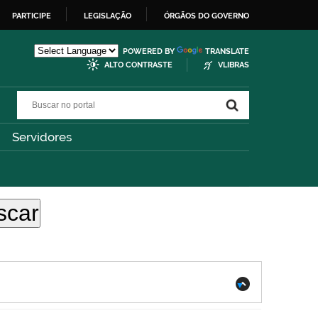
PARTICIPE
LEGISLAÇÃO
ÓRGÃOS DO GOVERNO
POWERED BY
TRANSLATE
ALTO CONTRASTE
VLIBRAS
Buscar no portal
Buscar no portal
Servidores
.