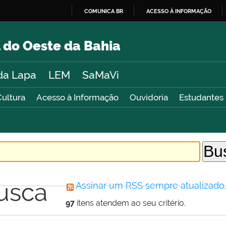
COMUNICA BR
ACESSO À INFORMAÇÃO
IR
PARA
 do Oeste da Bahia
O
CONTEÚDO
da Lapa
LEM
SaMaVi
Cultura
Acesso à Informação
Ouvidoria
Estudantes
usca
Assinar um RSS sempre atualizado
97
itens atendem ao seu critério.