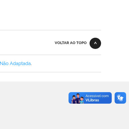
VOLTAR AO TOPO
 Não Adaptada
.