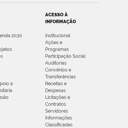
ACESSO À
INFORMAÇÃO
genda 2030
Institucional
Ações e
ojetos
Programas
os
Participação Social
Auditorias
Convênios e
Transferências
poio à
Receitas e
itária
Despesas
nsão
Licitações e
Contratos
Servidores
Informações
Classificadas