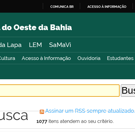
COMUNICA BR
ACESSO À INFORMAÇÃO
IR
PARA
 do Oeste da Bahia
O
CONTEÚDO
da Lapa
LEM
SaMaVi
Cultura
Acesso à Informação
Ouvidoria
Estudantes
usca
Assinar um RSS sempre atualizado
1077
itens atendem ao seu critério.