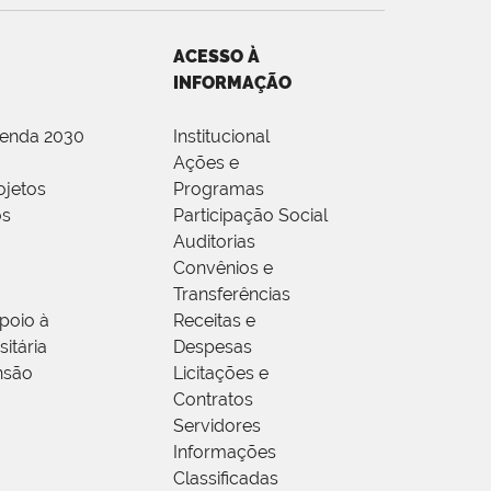
ACESSO À
INFORMAÇÃO
genda 2030
Institucional
Ações e
ojetos
Programas
os
Participação Social
Auditorias
Convênios e
Transferências
poio à
Receitas e
itária
Despesas
nsão
Licitações e
Contratos
Servidores
Informações
Classificadas