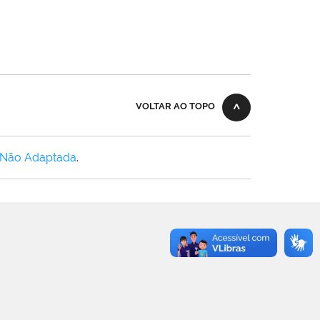
VOLTAR AO TOPO
 Não Adaptada
.