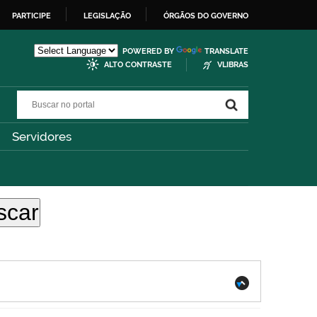
PARTICIPE
LEGISLAÇÃO
ÓRGÃOS DO GOVERNO
POWERED BY
TRANSLATE
ALTO CONTRASTE
VLIBRAS
Buscar no portal
Buscar no portal
Servidores
.